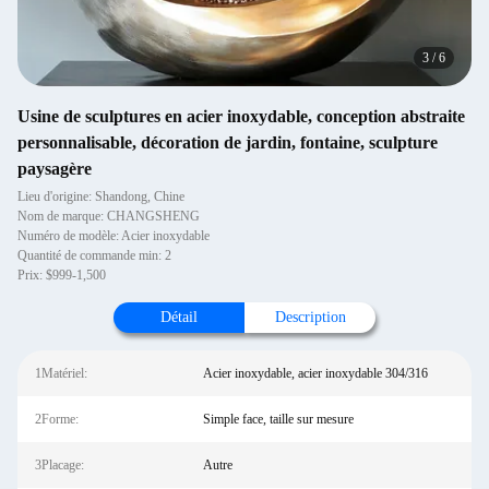
3
/
6
Usine de sculptures en acier inoxydable, conception abstraite
personnalisable, décoration de jardin, fontaine, sculpture
paysagère
Lieu d'origine: Shandong, Chine
Nom de marque: CHANGSHENG
Numéro de modèle: Acier inoxydable
Quantité de commande min: 2
Prix: $999-1,500
Détail
Description
1Matériel:
Acier inoxydable, acier inoxydable 304/316
2Forme:
Simple face, taille sur mesure
3Placage:
Autre