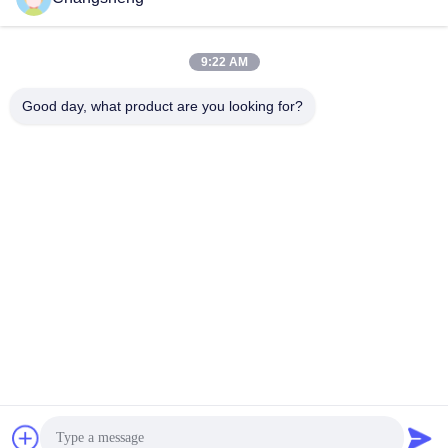
roger@decorationsculpture.com
9:22 AM
Email
Good day, what product are you looking for?
0086-189-5315-9173
Téléphone
Shandong Changsheng Sculpture Art Co., Ltd.
Shandong Changsheng Sculpture Art Co., Ltd.
Obtenez le meilleur prix
Obtenez une citation