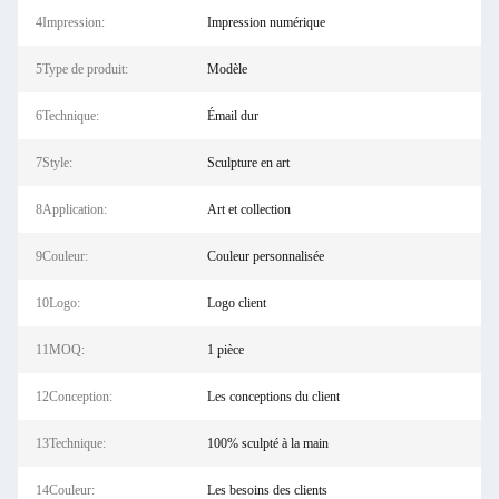
4Impression:
Impression numérique
5Type de produit:
Modèle
6Technique:
Émail dur
7Style:
Sculpture en art
8Application:
Art et collection
9Couleur:
Couleur personnalisée
10Logo:
Logo client
11MOQ:
1 pièce
12Conception:
Les conceptions du client
13Technique:
100% sculpté à la main
14Couleur:
Les besoins des clients