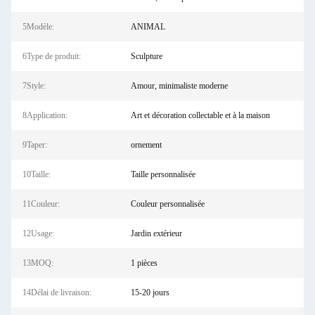
5Modèle:
ANIMAL
6Type de produit:
Sculpture
7Style:
Amour, minimaliste moderne
8Application:
Art et décoration collectable et à la maison
9Taper:
ornement
10Taille:
Taille personnalisée
11Couleur:
Couleur personnalisée
12Usage:
Jardin extérieur
13MOQ:
1 pièces
14Délai de livraison:
15-20 jours