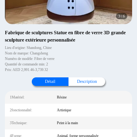
3
/
6
Fabrique de sculptures Statue en fibre de verre 3D grande
sculpture extérieure personnalisée
Lieu d'origine: Shandong, Chine
Nom de marque: Changsheng
Numéro de modèle: Fibre de verre
Quantité de commande min: 2
Prix: AED 2,991.46-3,739.32
Détail
Description
1Matériel:
Résine
2fonctionnalité:
Artistique
3Technique:
Peint à la main
4Forme:
Animal, forme personnalisée