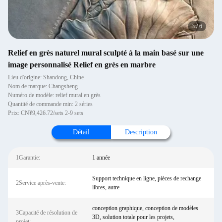
3
/
6
Relief en grès naturel mural sculpté à la main basé sur une
image personnalisé Relief en grès en marbre
Lieu d'origine: Shandong, Chine
Nom de marque: Changsheng
Numéro de modèle: relief mural en grès
Quantité de commande min: 2 séries
Prix: CN¥9,426.72/sets 2-9 sets
Détail
Description
1Garantie:
1 année
Support technique en ligne, pièces de rechange
2Service après-vente:
libres, autre
conception graphique, conception de modèles
3Capacité de résolution de
3D, solution totale pour les projets,
projet: