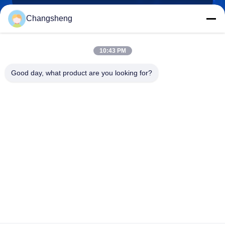
Changsheng
roger@decorationsculpture.com
10:43 PM
Email
Good day, what product are you looking for?
0086-189-5315-9173
Téléphone
Shandong Changsheng Sculpture Art Co., Ltd.
Shandong Changsheng Sculpture Art Co., Ltd.